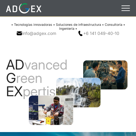
• Tecnologías innovadoras • Soluciones de infraestructura • Consultoría •
Ingeniería •
info@adgex.com
+6 141 049-40-10
AD
vanced
G
reen
EX
pertise